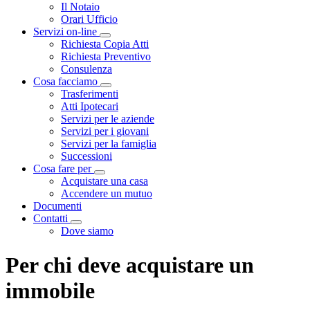
Visualizza menù di secondo livello
Il Notaio
Orari Ufficio
Servizi on-line
Visualizza menù di secondo livello
Richiesta Copia Atti
Richiesta Preventivo
Consulenza
Cosa facciamo
Visualizza menù di secondo livello
Trasferimenti
Atti Ipotecari
Servizi per le aziende
Servizi per i giovani
Servizi per la famiglia
Successioni
Cosa fare per
Visualizza menù di secondo livello
Acquistare una casa
Accendere un mutuo
Documenti
Contatti
Visualizza menù di secondo livello
Dove siamo
Per chi deve acquistare un
immobile