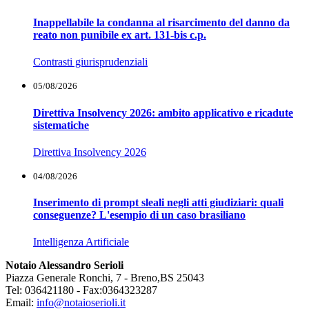
Inappellabile la condanna al risarcimento del danno da
reato non punibile ex art. 131-bis c.p.
Contrasti giurisprudenziali
05/08/2026
Direttiva Insolvency 2026: ambito applicativo e ricadute
sistematiche
Direttiva Insolvency 2026
04/08/2026
Inserimento di prompt sleali negli atti giudiziari: quali
conseguenze? L'esempio di un caso brasiliano
Intelligenza Artificiale
Notaio Alessandro Serioli
Piazza Generale Ronchi, 7 - Breno,BS 25043
Tel: 036421180 - Fax:0364323287
Email:
info@notaioserioli.it